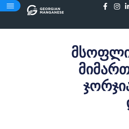
მსოფლიო
მიმარ
ჯორჯია