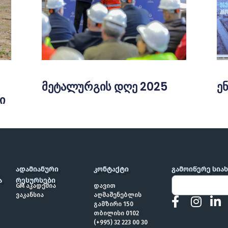
მეტალურგის დღე 2025
ე
ი
ᲐᲓᲐᲛᲘᲐᲜᲣᲠᲘ
ᲙᲝᲜᲢᲐᲥᲢᲘ
ᲒᲐᲛᲝᲘᲬᲔᲠᲔ ᲡᲘᲐ
Ა
ᲠᲔᲡᲣᲠᲡᲔᲑᲘ
GM აკადემია
დავით
ვაკანსია
აღმაშენებლის
გამზირი 150
თბილისი 0102
(+995) 32 223 00 30