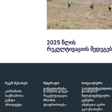
2025 წლის
რეკულტივაციის შედეგებ
ᲩᲕᲔᲜ ᲨᲔᲡᲐᲮᲔᲑ
ᲛᲓᲒᲠᲐᲓᲘ
ᲡᲝᲪᲘᲐᲚᲣᲠᲘ
ᲒᲐᲜᲕᲘᲗᲐᲠᲔᲑᲐ
ᲞᲐᲡᲣᲮᲘᲡᲛᲒᲔᲑᲚᲝᲑ
კომპანიის
გარემოს დაცვა
ჭიათურის
საქმიანობა
რეკულტივაცია
მულტიფუნქციური
გუნდი
შრომის
ცენტრი
პროდუქტი
უსაფრთხოება
იმერეთი აგრო
ეკო ჭიათურა