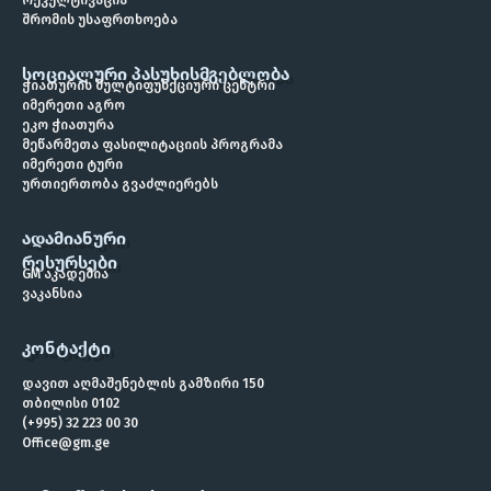
რეკულტივაცია
შრომის უსაფრთხოება
ᲡᲝᲪᲘᲐᲚᲣᲠᲘ ᲞᲐᲡᲣᲮᲘᲡᲛᲒᲔᲑᲚᲝᲑᲐ
ჭიათურის მულტიფუნქციური ცენტრი
იმერეთი აგრო
ეკო ჭიათურა
მეწარმეთა ფასილიტაციის პროგრამა
იმერეთი ტური
ურთიერთობა გვაძლიერებს
ᲐᲓᲐᲛᲘᲐᲜᲣᲠᲘ
ᲠᲔᲡᲣᲠᲡᲔᲑᲘ
GM აკადემია
ვაკანსია
ᲙᲝᲜᲢᲐᲥᲢᲘ
დავით აღმაშენებლის გამზირი 150
თბილისი 0102
(+995) 32 223 00 30
Office@gm.ge