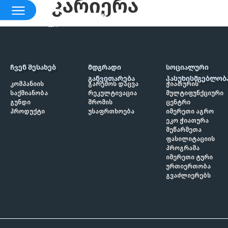
კარიერა
ᲩᲕᲔᲜ ᲨᲔᲡᲐᲮᲔᲑ
ᲛᲓᲒᲠᲐᲓᲘ
ᲡᲝᲪᲘᲐᲚᲣᲠᲘ
ᲒᲐᲜᲕᲘᲗᲐᲠᲔᲑᲐ
ᲞᲐᲡᲣᲮᲘᲡᲛᲒᲔᲑᲚᲝᲑ
კომპანიის
გარემოს დაცვა
ჭიათურის
საქმიანობა
რეკულტივაცია
მულტიფუნქციური
გუნდი
შრომის
ცენტრი
პროდუქტი
უსაფრთხოება
იმერეთი აგრო
ეკო ჭიათურა
მეწარმეთა
ფასილიტაციის
პროგრამა
იმერეთი ტური
ურთიერთობა
გვაძლიერებს