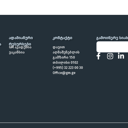
ᲐᲓᲐᲛᲘᲐᲜᲣᲠᲘ
ᲙᲝᲜᲢᲐᲥᲢᲘ
ᲒᲐᲛᲝᲘᲬᲔᲠᲔ ᲡᲘᲐ
Ა
ᲠᲔᲡᲣᲠᲡᲔᲑᲘ
GM აკადემია
დავით
ვაკანსია
აღმაშენებლის
გამზირი 150
თბილისი 0102
(+995) 32 223 00 30
Office@gm.ge